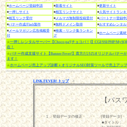
■
ホームページ登録申請
■
新着サイト
■
更新サイト
■
一押しサイト
■
相互リンクサイト
■
人気サイトランキ
■
相互リンク受付
■
メルマガ無制限投稿受付
■
パートナー登録申
■
バナー作成/Flash製作
■
無料ドメイン取得
■
おすすめレンタル
■
メールマガジン広告掲載受
■
検索・リンク集ランキン
■
ホームページ素材
付
グ
一押しレンタルサーバー【Choco-pa![チョコパ！]】CGI/SSI/PHP/MyS
在！
バナー作成支援サイト【Banner Fever!】貴方だけのオリジナルバナー
ます！
ホームページ売上アップ診断＋オリジナルSEO対策ツールで売上アッ
LINK FEVER! トップ
>
【パス
１．登録データの修正
[登録データ]
■タイトル：