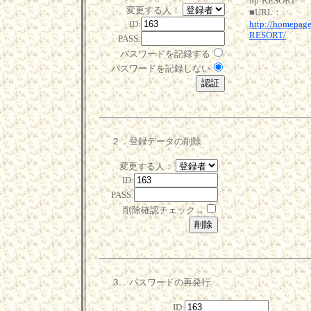
hp-RESORT
変更する人：
■URL：
ID:
http://homepage
RESORT/
PASS:
パスワードを記録する
パスワードを記録しない
２．登録データの削除
変更する人：
ID:
PASS:
削除確認チェック→
３．パスワードの再発行
ID: