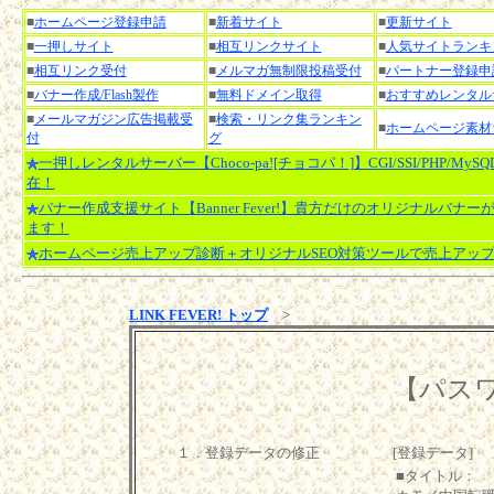
■
ホームページ登録申請
■
新着サイト
■
更新サイト
■
一押しサイト
■
相互リンクサイト
■
人気サイトランキ
■
相互リンク受付
■
メルマガ無制限投稿受付
■
パートナー登録申
■
バナー作成/Flash製作
■
無料ドメイン取得
■
おすすめレンタル
■
メールマガジン広告掲載受
■
検索・リンク集ランキン
■
ホームページ素材
付
グ
一押しレンタルサーバー【Choco-pa![チョコパ！]】CGI/SSI/PHP/MyS
在！
バナー作成支援サイト【Banner Fever!】貴方だけのオリジナルバナー
ます！
ホームページ売上アップ診断＋オリジナルSEO対策ツールで売上アッ
LINK FEVER! トップ
>
【パス
１．登録データの修正
[登録データ]
■タイトル：