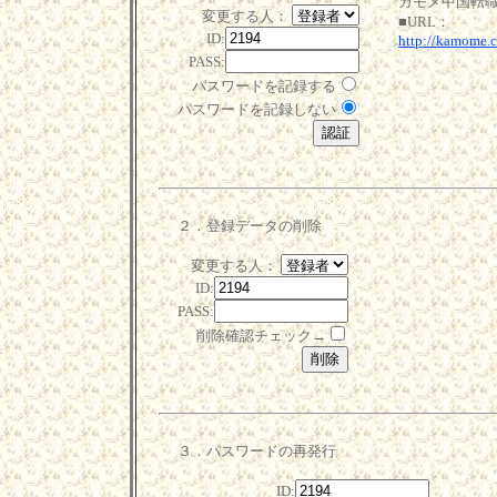
カモメ中国転
変更する人：
■URL：
ID:
http://kamome.
PASS:
パスワードを記録する
パスワードを記録しない
２．登録データの削除
変更する人：
ID:
PASS:
削除確認チェック→
３．パスワードの再発行
ID: