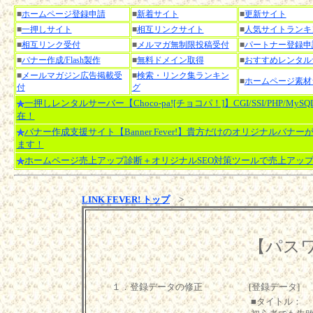
■
ホームページ登録申請
■
新着サイト
■
更新サイト
■
一押しサイト
■
相互リンクサイト
■
人気サイトランキ
■
相互リンク受付
■
メルマガ無制限投稿受付
■
パートナー登録申
■
バナー作成/Flash製作
■
無料ドメイン取得
■
おすすめレンタル
■
メールマガジン広告掲載受
■
検索・リンク集ランキン
■
ホームページ素材
付
グ
一押しレンタルサーバー【Choco-pa![チョコパ！]】CGI/SSI/PHP/MyS
在！
バナー作成支援サイト【Banner Fever!】貴方だけのオリジナルバナー
ます！
ホームページ売上アップ診断＋オリジナルSEO対策ツールで売上アッ
LINK FEVER! トップ
>
【パス
１．登録データの修正
[登録データ]
■タイトル：