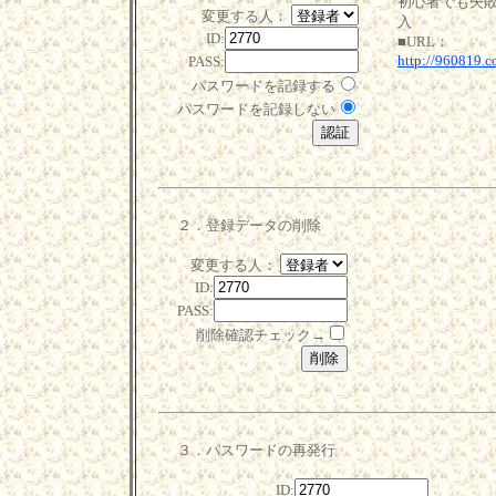
初心者でも失
変更する人：
入
ID:
■URL：
http://960819.c
PASS:
パスワードを記録する
パスワードを記録しない
２．登録データの削除
変更する人：
ID:
PASS:
削除確認チェック→
３．パスワードの再発行
ID: