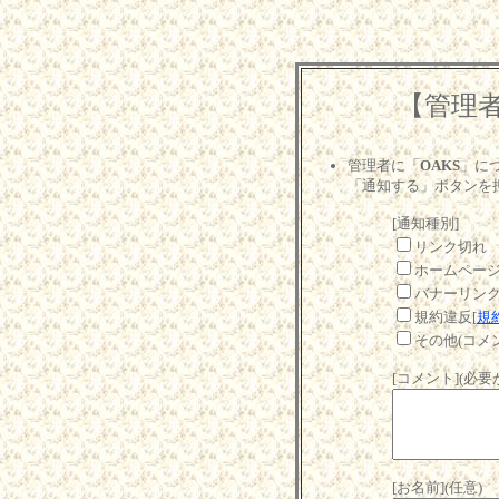
【管理
管理者に「
OAKS
」に
「通知する」ボタンを
[通知種別]
リンク切れ
ホームペー
バナーリン
規約違反[
規
その他(コメ
[コメント](必
[お名前](任意)