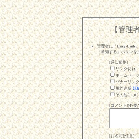
【管理
管理者に「
Easy-Link
「通知する」ボタンを
[通知種別]
リンク切れ
ホームペー
バナーリン
規約違反[
規
その他(コメ
[コメント](必
[お名前](任意)