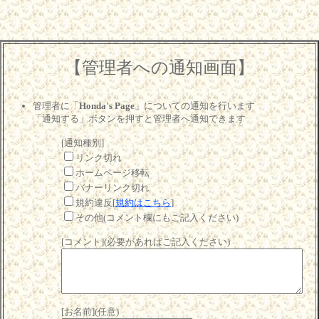
【管理者への通知画面】
管理者に「
Honda's Page
」についての通知を行います
「通知する」ボタンを押すと管理者へ通知できます
[通知種別]
リンク切れ
ホームページ移転
バナーリンク切れ
規約違反[
規約はこちら
]
その他(コメント欄にもご記入ください)
[コメント](必要があればご記入ください)
[お名前](任意)