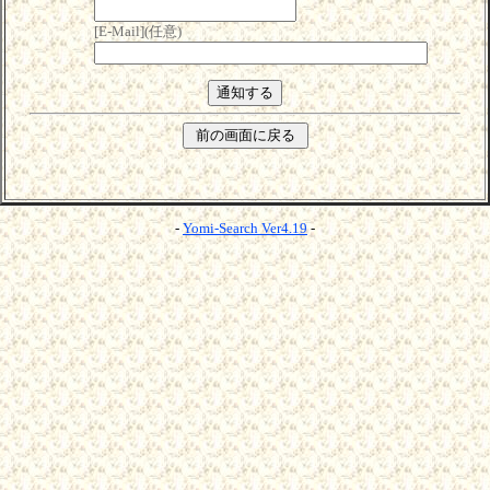
[E-Mail](任意)
-
Yomi-Search Ver4.19
-