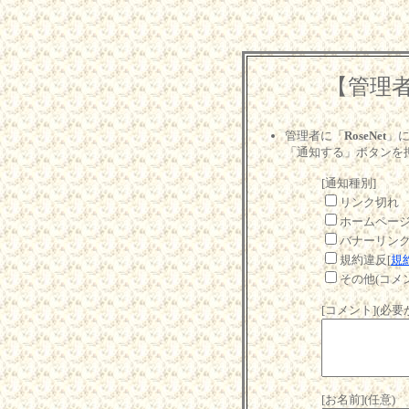
【管理
管理者に「
RoseNet
」
「通知する」ボタンを
[通知種別]
リンク切れ
ホームペー
バナーリン
規約違反[
規
その他(コメ
[コメント](必
[お名前](任意)