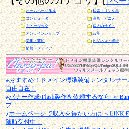
【その他のカテゴリ】
[
↑ペー
ホームページ作成
検索・リンク集
コンピュータ
漫画・アニメ
ミュージック
個人のサイト
オンラインショップ
芸能
美術・芸術
ビジネス・経済
情報・メディア
おすすめ！ドメイン標準装備レンタルサーバー【Cho
自由自在！
バナー作成/Flash製作を依頼するなら ＜ Banner
プ！
ホームページで収入を得たい方は ＜LINK 
随時受付中！