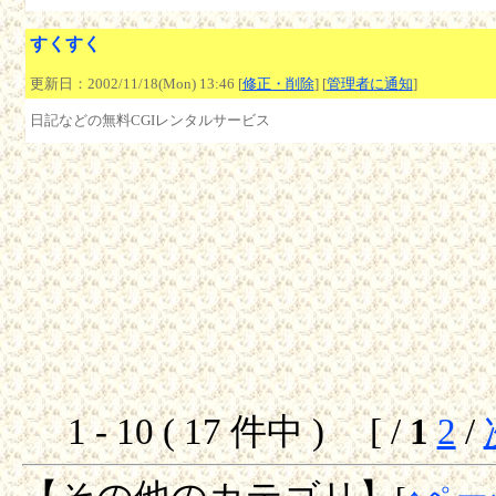
すくすく
更新日：2002/11/18(Mon) 13:46 [
修正・削除
] [
管理者に通知
]
日記などの無料CGIレンタルサービス
1 - 10 ( 17 件中 ) [ /
1
2
/