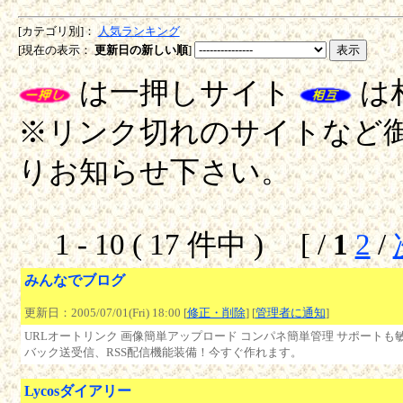
[カテゴリ別]：
人気ランキング
[現在の表示：
更新日の新しい順
]
は一押しサイト
は
※リンク切れのサイトなど御座
りお知らせ下さい。
1 - 10 ( 17 件中 ) [ /
1
2
/
みんなでブログ
更新日：2005/07/01(Fri) 18:00 [
修正・削除
] [
管理者に通知
]
URLオートリンク 画像簡単アップロード コンパネ簡単管理 サポート
バック送受信、RSS配信機能装備！今すぐ作れます。
Lycosダイアリー