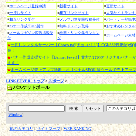
■
ホームページ登録申請
■
新着サイト
■
更新サイト
■
一押しサイト
■
相互リンクサイト
■
人気サイトランキ
■
相互リンク受付
■
メルマガ無制限投稿受付
■
パートナー登録申
■
バナー作成/Flash製作
■
無料ドメイン取得
■
おすすめレンタル
■
メールマガジン広告掲載受
■
検索・リンク集ランキン
■
ホームページ素材
付
グ
一押しレンタルサーバー【Choco-pa![チョコパ！]】CGI/SSI/PHP/MyS
在！
バナー作成支援サイト【Banner Fever!】貴方だけのオリジナルバナー
ます！
ホームページ売上アップ診断＋オリジナルSEO対策ツールで売上アッ
LINK FEVER! トップ
>
スポーツ
>
バスケットボール
Window
]
[
他のカテゴリ
] [
サイトマップ
] [
WEB RANKING
]