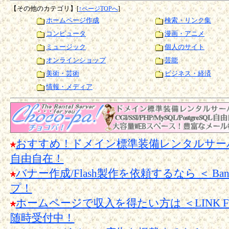
【その他のカテゴリ】
[
↑ページTOPへ
]
ホームページ作成
検索・リンク集
コンピュータ
漫画・アニメ
ミュージック
個人のサイト
オンラインショップ
芸能
美術・芸術
ビジネス・経済
情報・メディア
おすすめ！ドメイン標準装備レンタルサーバー【Cho
自由自在！
バナー作成/Flash製作を依頼するなら ＜ Banner
プ！
ホームページで収入を得たい方は ＜LINK 
随時受付中！