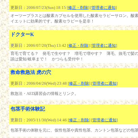
更新日：2006/07/23(Sun) 18:15 [
修正・削除
] [
管理者に通知
]
オーツープラスとは酸素カプセルを使用した酸素セラピーサロン。酸
イエットに効果的です。酸素セラピーを是非！
ドクターK
更新日：2006/07/20(Thu) 13:42 [
修正・削除
] [
管理者に通知
]
育毛で育てる？ 発毛で生やす？ 増毛で増やす？ 薄毛、抜毛で髪
談は愛知/岐阜まで！ かつらも受付中！
救命救急法 虎の穴
更新日：2006/04/26(Wed) 23:48 [
修正・削除
] [
管理者に通知
]
救急法・AED講習会の情報とリンク。
包茎手術体験記
更新日：2005/11/30(Wed) 14:46 [
修正・削除
] [
管理者に通知
]
包茎手術の体験を元に、仮性包茎や真性包茎、カントン包茎などの包