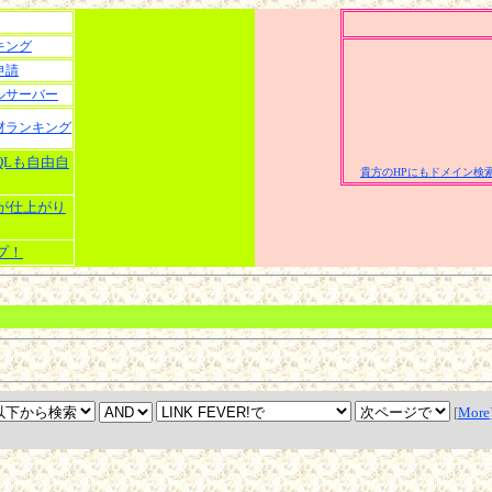
キング
申請
ルサーバー
材ランキング
SQLも自由自
貴方のHPにもドメイン検索
ーが仕上がり
プ！
[
More