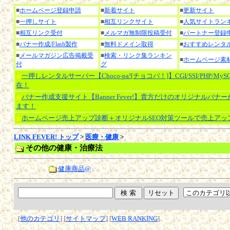
■
ホームページ登録申請
■
新着サイト
■
更新サイト
■
一押しサイト
■
相互リンクサイト
■
人気サイトラン
■
相互リンク受付
■
メルマガ無制限投稿受付
■
パートナー登録
■
バナー作成/Flash製作
■
無料ドメイン取得
■
おすすめレンタ
■
メールマガジン広告掲載受
■
検索・リンク集ランキン
■
ホームページ素
付
グ
一押しレンタルサーバー【Choco-pa![チョコパ！]】CGI/SSI/PHP/My
在！
バナー作成支援サイト【Banner Fever!】貴方だけのオリジナルバナ
ます！
ホームページ売上アップ診断＋オリジナルSEO対策ツールで売上アッ
LINK FEVER! トップ
>
医療・健康
>
その他の健康・治療法
健康商品@
[
他のカテゴリ
] [
サイトマップ
] [
WEB RANKING
]