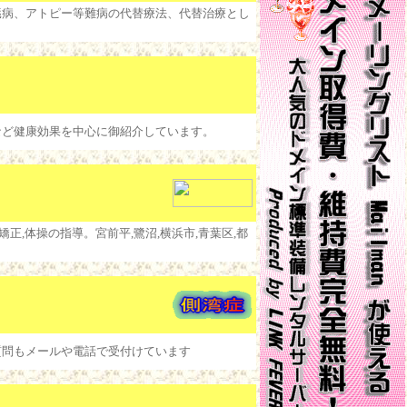
臓病、アトピー等難病の代替療法、代替治療とし
など健康効果を中心に御紹介しています。
正,体操の指導。宮前平,鷺沼,横浜市,青葉区,都
質問もメールや電話で受付けています