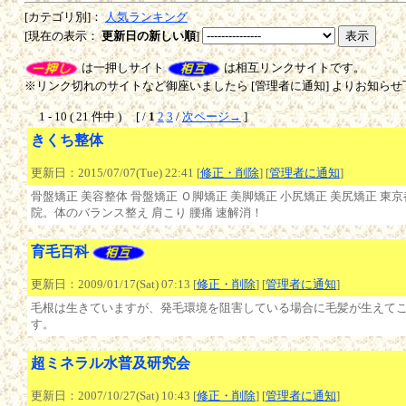
[カテゴリ別]：
人気ランキング
[現在の表示：
更新日の新しい順
]
は一押しサイト
は相互リンクサイトです。
※リンク切れのサイトなど御座いましたら [管理者に通知] よりお知らせ
1 - 10 ( 21 件中 ) [ /
1
2
3
/
次ページ→
]
きくち整体
更新日：2015/07/07(Tue) 22:41 [
修正・削除
] [
管理者に通知
]
骨盤矯正 美容整体 骨盤矯正 Ｏ脚矯正 美脚矯正 小尻矯正 美尻矯正 東京
院。体のバランス整え 肩こり 腰痛 速解消！
育毛百科
更新日：2009/01/17(Sat) 07:13 [
修正・削除
] [
管理者に通知
]
毛根は生きていますが、発毛環境を阻害している場合に毛髪が生えて
す。
超ミネラル水普及研究会
更新日：2007/10/27(Sat) 10:43 [
修正・削除
] [
管理者に通知
]