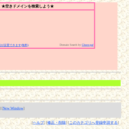
★空きドメインを検索しよう★
Domain Search by
Choco-pa!
が設置できます(無料)
] [
New Window
]
[
ヘルプ
] [
修正・削除
] [
このカテゴリへ登録申請する
]