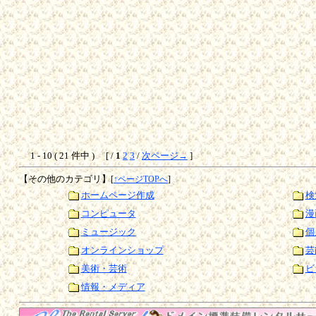
1 - 10 ( 21 件中 ) [ /
1
2
3
/
次ページ→
]
【その他のカテゴリ】
[
↑ページTOPへ
]
ホームページ作成
検
コンピュータ
漫
ミュージック
個
オンラインショップ
芸
美術・芸術
ビ
情報・メディア