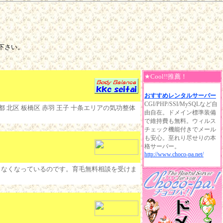
下さい。
★Cool!!推薦！
おすすめレンタルサーバー
CGI/PHP/SSI/MySQLなど自
都 北区 板橋区 赤羽 王子 十条エリアの気功整体
由自在。ドメイン標準装備
で維持費も無料。ウィルス
チェック機能付きでメール
も安心。至れり尽せりの本
格サーバー。
http://www.choco-pa.net/
こなくなっているのです。育毛無料相談を受けま