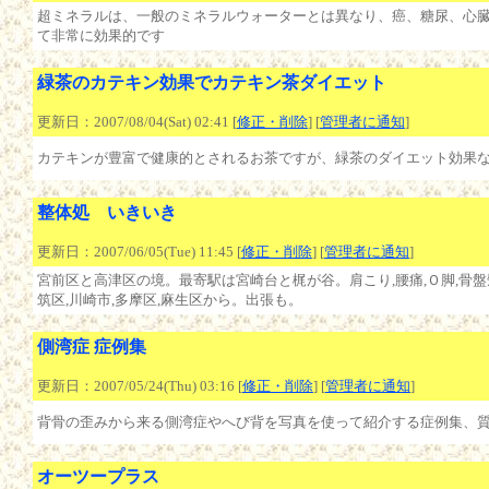
超ミネラルは、一般のミネラルウォーターとは異なり、癌、糖尿、心
て非常に効果的です
緑茶のカテキン効果でカテキン茶ダイエット
更新日：2007/08/04(Sat) 02:41 [
修正・削除
] [
管理者に通知
]
カテキンが豊富で健康的とされるお茶ですが、緑茶のダイエット効果
整体処 いきいき
更新日：2007/06/05(Tue) 11:45 [
修正・削除
] [
管理者に通知
]
宮前区と高津区の境。最寄駅は宮崎台と梶が谷。肩こり,腰痛,Ｏ脚,骨盤矯
筑区,川崎市,多摩区,麻生区から。出張も。
側湾症 症例集
更新日：2007/05/24(Thu) 03:16 [
修正・削除
] [
管理者に通知
]
背骨の歪みから来る側湾症やへび背を写真を使って紹介する症例集、
オーツープラス