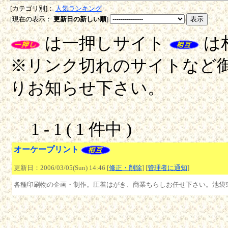
[カテゴリ別]：
人気ランキング
[現在の表示：
更新日の新しい順
]
は一押しサイト
は
※リンク切れのサイトなど御座
りお知らせ下さい。
1 - 1 ( 1 件中 )
オーケープリント
更新日：2006/03/05(Sun) 14:46 [
修正・削除
] [
管理者に通知
]
各種印刷物の企画・制作。圧着はがき、商業ちらしお任せ下さい。池袋