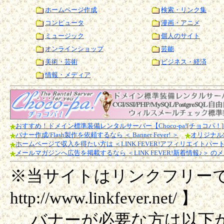
ホームページ作成
検索・リンク集
コンピュータ
漫画・アニメ
ミュージック
個人のサイト
オンラインショップ
芸能
美術・芸術
ビジネス・経済
情報・メディア
おすすめ！ドメイン標準装備レンタルサーバー【Choco-pa![チョコパ！]】CG
バナー作成/Flash製作を依頼するなら ＜ Banner Fever! ＞
オリジナル
ホームページで収入を得たい方は ＜LINK FEVER!アフィリエイトパ
メールマガジンへ広告を掲載するなら ＜LINK FEVER!新着情報♪＞
※当サイトはリンクフリーで
http://www.linkfever.net/ 】
バナーが必要な方は以下か