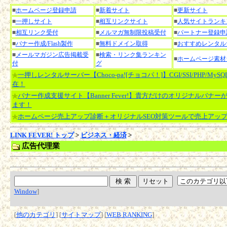
■
ホームページ登録申請
■
新着サイト
■
更新サイト
■
一押しサイト
■
相互リンクサイト
■
人気サイトランキ
■
相互リンク受付
■
メルマガ無制限投稿受付
■
パートナー登録申
■
バナー作成/Flash製作
■
無料ドメイン取得
■
おすすめレンタル
■
メールマガジン広告掲載受
■
検索・リンク集ランキン
■
ホームページ素材
付
グ
一押しレンタルサーバー【Choco-pa![チョコパ！]】CGI/SSI/PHP/MyS
在！
バナー作成支援サイト【Banner Fever!】貴方だけのオリジナルバナー
ます！
ホームページ売上アップ診断＋オリジナルSEO対策ツールで売上アッ
LINK FEVER! トップ
>
ビジネス・経済
>
広告代理業
Window
]
[
他のカテゴリ
] [
サイトマップ
] [
WEB RANKING
]