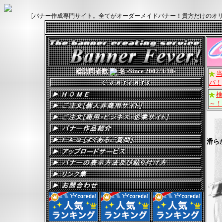
[バナー作成専門サイト。全てがオーダーメイドバナー！貴方だけのオリジナル
総訪問者数
名 -Since 2002/3/18-
当
パ！
～！
滑ら