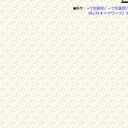
■操作：
→で右旋回/ ←で左旋回/
Shiftキーでワープ/ P