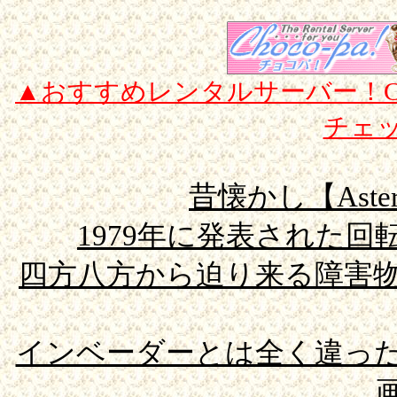
▲おすすめレンタルサーバー！CGI/
チェ
昔懐かし【Aste
1979年に発表された
四方八方から迫り来る障害
インベーダーとは全く違っ