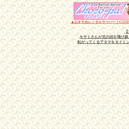
▲おすすめレンタルサーバー！CGI/SS
【
キサミさんが兄の頭を飛び越
転がってくるアタマをタイミ