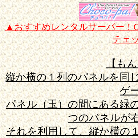
▲おすすめレンタルサーバー！CGI/
チェ
【もんぱ
縦か横の１列のパネルを同
ゲ
パネル（玉）の間にある緑
つのパネルが
それを利用して、縦か横の