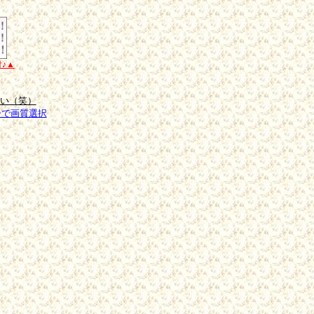
付♪▲
さい（笑）
キーで画質選択