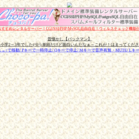
すすめレンタルサーバー！CGI/SSI/PHP/MySQL自由自在！ウィルスチェック機能
昔懐かし【パックマン】
小学2～3年でした(^0^) 単純だけど面白いんだなぁ～これが！はまってくだ
↓→↑で移動/ Pキーで一時停止/ Qキーで停止/ Mキーで音声有無・MUTE/ L