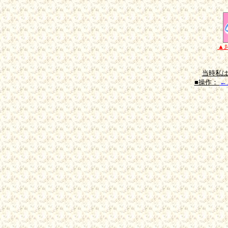
▲お
当時私は
■操作：
←