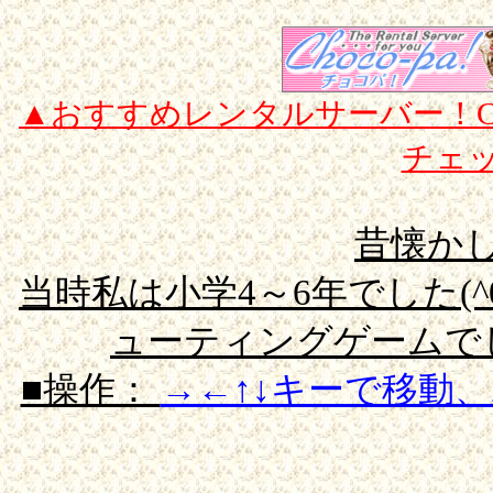
▲おすすめレンタルサーバー！CGI/
チェ
昔懐か
当時私は小学4～6年でした(^
ューティングゲームでし
■操作：
→←↑↓キーで移動