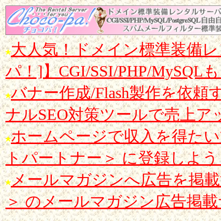
大人気！ドメイン標準装備レンタ
パ！]】CGI/SSI/PHP/MyS
バナー作成/Flash製作を依頼するなら
ナルSEO対策ツールで売上ア
ホームページで収入を得たい方は
トパートナー＞ に登録しよ
メールマガジンへ広告を掲載する
＞ のメールマガジン広告掲