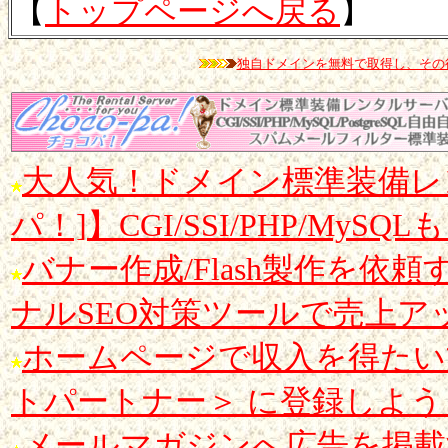
【
トップページへ戻る
】
独自ドメインを無料で取得し、その
大人気！ドメイン標準装備レンタ
パ！]】CGI/SSI/PHP/MyS
バナー作成/Flash製作を依頼するなら
ナルSEO対策ツールで売上ア
ホームページで収入を得たい方は
トパートナー＞ に登録しよ
メールマガジンへ広告を掲載する