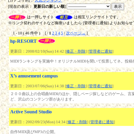
[カテゴリ別]：
人気ランキング
[現在の表示：
更新日の新しい順
]
は一押しサイト
は相互リンクサイトです。
※リンク切れのサイトなど御座いましたら [管理者に通知] よりお知らせ
1 - 10 ( 46 件中 ) [ /
1
2
3
4
5
/
次ページ→
]
hp-RESORT
更新日：2008/02/10(Sun) 14:42 [
修正・削除
] [
管理者に通知
]
MIDIランキングを実施中！オリジナルMIDIを聞いて投票してネ。投
X’s amusement campus
更新日：2003/07/06(Sun) 14:38 [
修正・削除
] [
管理者に通知
]
２００曲以上の合唱曲MIDIのほか、隠しページ探しなどのゲーム、
ど、沢山のコンテンツ群があります。
Active Sound Studio
更新日：2002/09/23(Mon) 14:34 [
修正・削除
] [
管理者に通知
]
自作MIDI及びMP3の公開。