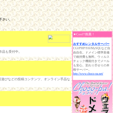
下さい。
★Cool!!推薦！
おすすめレンタルサーバー
CGI/PHP/SSI/MySQLなど自
稿作品も受付中。
由自在。ドメイン標準装備
で維持費も無料。ウィルス
チェック機能付きでメール
も安心。至れり尽せりの本
格サーバー。
http://www.choco-pa.net/
言葉遊びなどの投稿コンテンツ、オンライン手品な