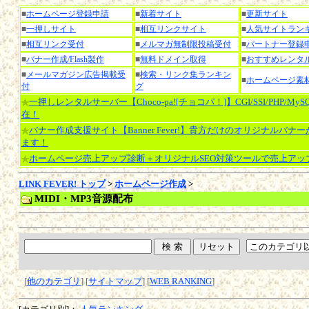
■
ホームページ登録申請
■
新着サイト
■
更新サイト
■
一押しサイト
■
相互リンクサイト
■
人気サイトラン
■
相互リンク受付
■
メルマガ無制限投稿受付
■
パートナー登録
■
バナー作成/Flash製作
■
無料ドメイン取得
■
おすすめレンタ
■
メールマガジン広告掲載受
■
検索・リンク集ランキン
■
ホームページ素
付
グ
一押しレンタルサーバー【Choco-pa![チョコパ！]】CGI/SSI/PHP/My
在！
バナー作成支援サイト【Banner Fever!】貴方だけのオリジナルバナ
ます！
ホームページ売上アップ診断＋オリジナルSEO対策ツールで売上アッ
LINK FEVER! トップ
>
ホームページ作成
>
MIDI・MP3音源配布
[
他のカテゴリ
] [
サイトマップ
] [
WEB RANKING
]