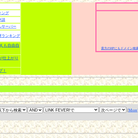
キング
申請
ルサーバー
材ランキング
SQLも自由自
貴方のHPにもドメイン検索
ーが仕上がり
プ！
[
More