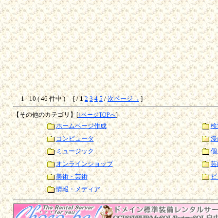
1 - 10 ( 46 件中 ) [ /
1
2
3
4
5
/
次ページ→
]
【その他のカテゴリ】
[
↑ページTOPへ
]
ホームページ作成
検
コンピュータ
漫
ミュージック
個
オンラインショップ
芸
美術・芸術
ビ
情報・メディア