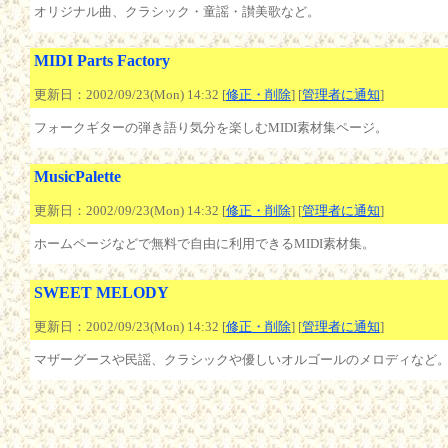
オリジナル曲、クラシック・童謡・讃美歌など。
MIDI Parts Factory
更新日：2002/09/23(Mon) 14:32 [
修正・削除
] [
管理者に通知
]
フォークギターの弾き語り気分を楽しむMIDI素材集ページ。
MusicPalette
更新日：2002/09/23(Mon) 14:32 [
修正・削除
] [
管理者に通知
]
ホームページなどで無料で自由に利用できるMIDI素材集。
SWEET MELODY
更新日：2002/09/23(Mon) 14:32 [
修正・削除
] [
管理者に通知
]
マザーグースや民謡、クラシックや優しいオルゴールのメロディなど