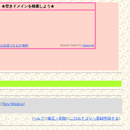
★空きドメインを検索しよう★
Domain Search by
Choco-pa!
が設置できます(無料)
] [
New Window
]
[
ヘルプ
] [
修正・削除
] [
このカテゴリへ登録申請する
]